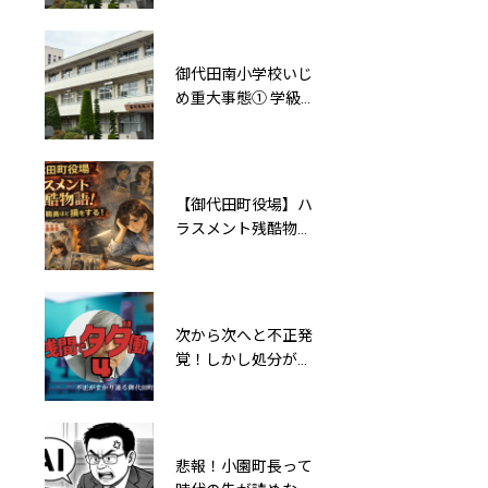
ウソ——岡部温樹校
と同じこと言ってる
長の「やるやる詐
ね
欺」対応
御代田南小学校いじ
“導入してから検
め重大事態① 学級崩
証”や“慣例で書類廃
壊を放置したことに
棄” 総務課長の言
よる二次被害と岡部
葉が示す御代田町役
温樹校長の「複合的
場の不正の影
違法性」
【御代田町役場】ハ
小園町長ありがと
ラスメント残酷物
う！あなたの口先だ
語！マジメな職員ほ
けの改革で御代田町
ど損をする！
は5年以内に破綻す
るとAIは言っている
次から次へと不正発
東大卒の首長はいか
覚！しかし処分が軽
がわしい!?パワハ
すぎる御代田町役場
ラ・虚偽・利益相反
【浅間でタダ働き
等、小園町長は泉房
04】
穂氏の劣化コピー
か？
悲報！小園町長って
自己プロモーション