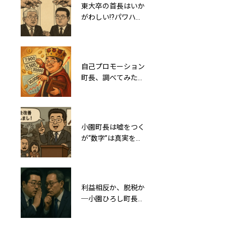
東大卒の首長はいか
御代田町の将来につ
がわしい!?パワハ
いて真剣に考えてみ
ラ・虚偽・利益相反
ると軽井沢町との合
等、小園町長は泉房
併しかないな…
穂氏の劣化コピー
か？
自己プロモーション
御代田町民よ！そろ
町長、調べてみたら
そろ歴史から学
ホントに公私ともに
び“今の町政のヤバ
町民に有形無形の債
さ”に気づこうぜ！
務を負わしていた
小園町長は嘘をつく
Gemini 2.5 proを検
が“数字”は真実を語
証！自治体のAI導入
る～160人もいる役
の状況をリサーチし
場職員は80人で十分
てみたら…
利益相反か、脱税か
町長が女子小学生の
─小園ひろし町長
下半身写真をXにポ
「事業所得」の謎と
ストする事件発生
森泉謙夫町議の関わ