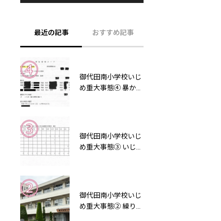
最近の記事
おすすめ記事
御代田南小学校いじ
【御代田町役場】ハ
め重大事態④ 暴かれ
ラスメント残酷物
た「事故速報カー
語！マジメな職員ほ
ド」の虚偽記載と、
ど損をする！
「記録ゼロ」の異常
事態
御代田南小学校いじ
次から次へと不正発
め重大事態③ いじめ
覚！しかし処分が軽
対策委員会を開か
すぎる御代田町役場
ず、記録も残さない
【浅間でタダ働き
——岡部温樹校長の
04】
「違法な不作為」
御代田南小学校いじ
悲報！小園町長って
め重大事態② 繰り返
時代の先が読めなか
された「見守り」の
った「ガラケー族」