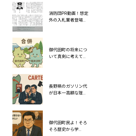
り
消防団PR動画！想定
多層化してわかりに
外の入札業者登場で
くい小園町長の疑惑
談合未遂か？小園ひ
をAIが可視化する
ろし町長が激オコ案
件
御代田町の将来につ
小園町長の公印不正
いて真剣に考えてみ
使用からはじまった
ると軽井沢町との合
旧庁舎跡地（町有
併しかないな…
地）の疑獄事件は新
たなステージへ
長野県のガソリン代
【ふるさと未来設計
が日本一高額な理由
室】懇意にしている
を真剣に調べてみた
人に役場の仕事を発
ら…行政効率の悪さ
注します①
でした
御代田町民よ！そろ
重過失運転で町民の
そろ歴史から学
命を危険にさらす御
び“今の町政のヤバ
代田暴走族！小園通