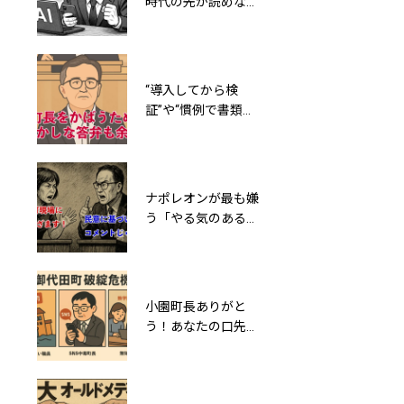
時代の先が読めなか
町長、調べてみたら
った「ガラケー族」
ホントに公私ともに
と同じこと言ってる
町民に有形無形の債
ね
務を負わしていた
“導入してから検
小園町長は嘘をつく
証”や“慣例で書類廃
が“数字”は真実を語
棄” 総務課長の言
る～160人もいる役
葉が示す御代田町役
場職員は80人で十分
場の不正の影
ナポレオンが最も嫌
利益相反か、脱税か
う「やる気のある無
─小園ひろし町長
能」が御代田町の教
「事業所得」の謎と
育を語るって誰得？
森泉謙夫町議の関わ
り
小園町長ありがと
消防団PR動画！想定
う！あなたの口先だ
外の入札業者登場で
けの改革で御代田町
談合未遂か？小園ひ
は5年以内に破綻す
ろし町長が激オコ案
るとAIは言っている
件