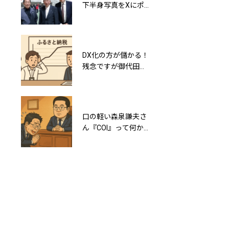
下半身写真をXにポ
田の根
ストする事件発生
（miyotanone）の
癒着と公文書偽造
（公印不正使用）の
関係
DX化の方が儲かる！
御代田の小園拓志町
残念ですが御代田町
長に新たな重犯罪疑
のふるさと納税によ
惑浮上！規程破りの
るマネタイズは頭打
公印不正使用罪確定
ちです
か？
口の軽い森泉謙夫さ
「指輪のことは何も
ん『COI』って何か
知らない」と議会答
知ってる？
弁した御代田の小園
拓志町長の嘘を証明
します