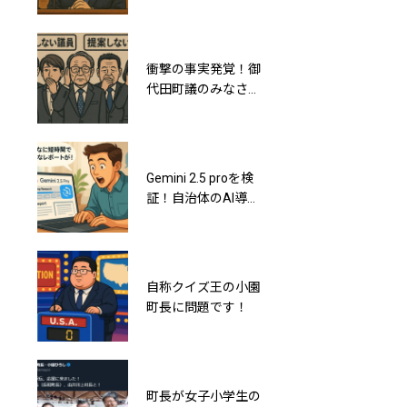
さ”に気づこうぜ！
勤カー
衝撃の事実発覚！御
町長が常習的に部下
代田町議のみなさん
から借金するってパ
は20年間で誰一人と
ワハラどころか強要
して条例案を提出し
だよね？
ていなかった
Gemini 2.5 proを検
小園拓志町長が何を
証！自治体のAI導入
言ったのか？祝勝会
の状況をリサーチし
での土下座発言の真
てみたら…
相と御代田町の抱え
る闇
自称クイズ王の小園
息を吐くように嘘を
町長に問題です！
つく小園拓志町長の
議会における虚偽答
弁ベスト3
町長が女子小学生の
小園拓志町長と御代