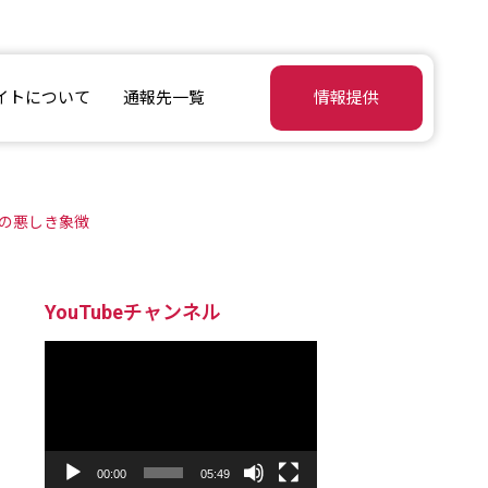
イトについて
通報先一覧
情報提供
の悪しき象徴
YouTubeチャンネル
動
画
プ
レ
ー
ヤ
ー
00:00
05:49