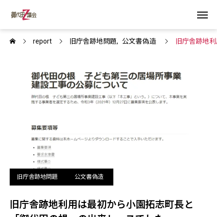
report
旧庁舎跡地問題
公文書偽造
旧庁舎跡地利
旧庁舎跡地問題
公文書偽造
旧庁舎跡地利用は最初から小園拓志町長と