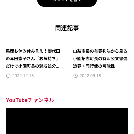
関連記事
馬鹿も休み休み言え！御代田
山梨市長の有罪判決から見る
の赤田憲子さん「お気持ち」
小園拓志町長の有印公文書偽
だけで小園町長の懲戒処分を
造罪・同行使の可能性
決めてしまう
2022.12.15
2022.09.18
YouTubeチャンネル
動
画
プ
レ
ー
ヤ