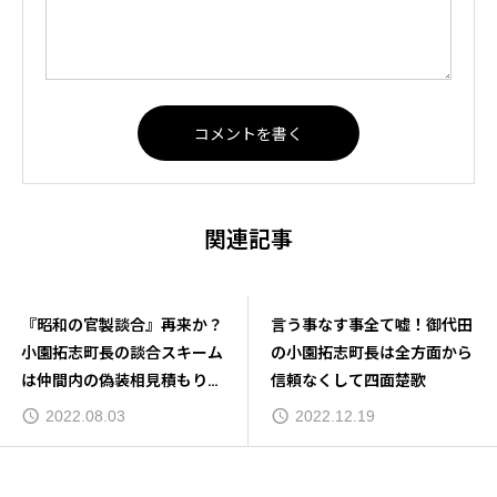
関連記事
基準点以下の職員候補を不正
『昭和の官製談合』再来か？
採用か？御代田町役場に違法
小園拓志町長の談合スキーム
事務を蔓延させる小園拓志町
は仲間内の偽装相見積もりと
長と総務課長
少額随契の合わせ技
2022.10.01
2022.08.03