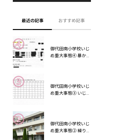
最近の記事
おすすめ記事
御代田南小学校いじ
【御代田町役場】ハ
め重大事態④ 暴かれ
ラスメント残酷物
た「事故速報カー
語！マジメな職員ほ
ド」の虚偽記載と、
ど損をする！
「記録ゼロ」の異常
事態
御代田南小学校いじ
次から次へと不正発
め重大事態③ いじめ
覚！しかし処分が軽
対策委員会を開か
すぎる御代田町役場
ず、記録も残さない
【浅間でタダ働き
——岡部温樹校長の
04】
「違法な不作為」
御代田南小学校いじ
悲報！小園町長って
め重大事態② 繰り返
時代の先が読めなか
された「見守り」の
った「ガラケー族」