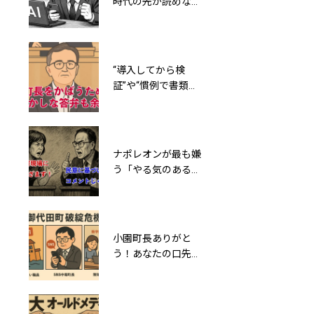
時代の先が読めなか
町長、調べてみたら
った「ガラケー族」
ホントに公私ともに
と同じこと言ってる
町民に有形無形の債
ね
務を負わしていた
“導入してから検
小園町長は嘘をつく
証”や“慣例で書類廃
が“数字”は真実を語
棄” 総務課長の言
る～160人もいる役
葉が示す御代田町役
場職員は80人で十分
場の不正の影
ナポレオンが最も嫌
利益相反か、脱税か
う「やる気のある無
─小園ひろし町長
能」が御代田町の教
「事業所得」の謎と
育を語るって誰得？
森泉謙夫町議の関わ
り
小園町長ありがと
消防団PR動画！想定
う！あなたの口先だ
外の入札業者登場で
けの改革で御代田町
談合未遂か？小園ひ
は5年以内に破綻す
ろし町長が激オコ案
るとAIは言っている
件