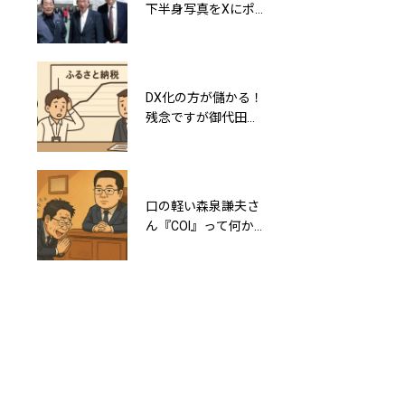
下半身写真をXにポ
田の根
ストする事件発生
（miyotanone）の
癒着と公文書偽造
（公印不正使用）の
関係
DX化の方が儲かる！
御代田の小園拓志町
残念ですが御代田町
長に新たな重犯罪疑
のふるさと納税によ
惑浮上！規程破りの
るマネタイズは頭打
公印不正使用罪確定
ちです
か？
口の軽い森泉謙夫さ
「指輪のことは何も
ん『COI』って何か
知らない」と議会答
知ってる？
弁した御代田の小園
拓志町長の嘘を証明
します