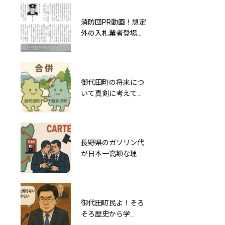
り
消防団PR動画！想定
多層化してわかりに
外の入札業者登場で
くい小園町長の疑惑
談合未遂か？小園ひ
をAIが可視化する
ろし町長が激オコ案
件
御代田町の将来につ
小園町長の公印不正
いて真剣に考えてみ
使用からはじまった
ると軽井沢町との合
旧庁舎跡地（町有
併しかないな…
地）の疑獄事件は新
たなステージへ
長野県のガソリン代
【ふるさと未来設計
が日本一高額な理由
室】懇意にしている
を真剣に調べてみた
人に役場の仕事を発
ら…行政効率の悪さ
注します①
でした
御代田町民よ！そろ
重過失運転で町民の
そろ歴史から学
命を危険にさらす御
び“今の町政のヤバ
代田暴走族！小園通