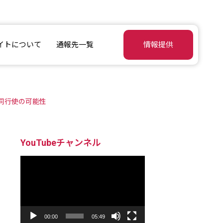
イトについて
通報先一覧
情報提供
同行使の可能性
YouTubeチャンネル
動
画
プ
レ
ー
ヤ
ー
00:00
05:49