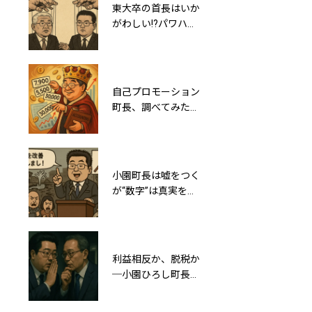
東大卒の首長はいか
御代田町の将来につ
がわしい!?パワハ
いて真剣に考えてみ
ラ・虚偽・利益相反
ると軽井沢町との合
等、小園町長は泉房
併しかないな…
穂氏の劣化コピー
か？
自己プロモーション
御代田町民よ！そろ
町長、調べてみたら
そろ歴史から学
ホントに公私ともに
び“今の町政のヤバ
町民に有形無形の債
さ”に気づこうぜ！
務を負わしていた
小園町長は嘘をつく
Gemini 2.5 proを検
が“数字”は真実を語
証！自治体のAI導入
る～160人もいる役
の状況をリサーチし
場職員は80人で十分
てみたら…
利益相反か、脱税か
町長が女子小学生の
─小園ひろし町長
下半身写真をXにポ
「事業所得」の謎と
ストする事件発生
森泉謙夫町議の関わ