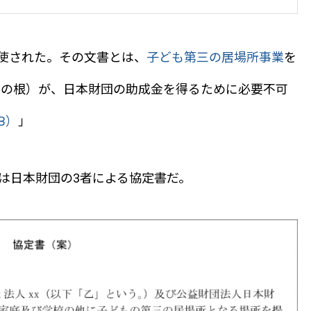
が行使された。その文書とは、
子ども第三の居場所事業
を
田の根）が、日本財団の助成金を得るために必要不可
B）
」
は日本財団の3者による協定書だ。