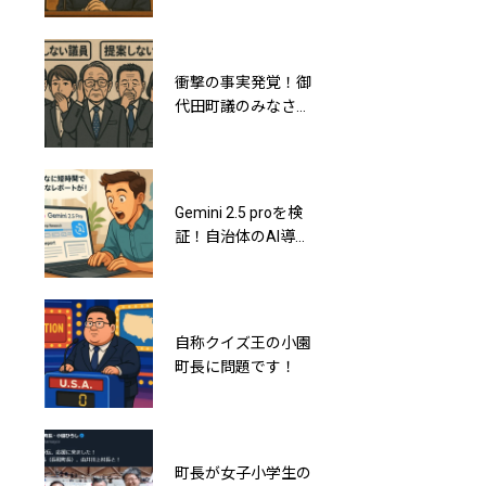
さ”に気づこうぜ！
勤カー
衝撃の事実発覚！御
町長が常習的に部下
代田町議のみなさん
から借金するってパ
は20年間で誰一人と
ワハラどころか強要
して条例案を提出し
だよね？
ていなかった
Gemini 2.5 proを検
小園拓志町長が何を
証！自治体のAI導入
言ったのか？祝勝会
の状況をリサーチし
での土下座発言の真
てみたら…
相と御代田町の抱え
る闇
自称クイズ王の小園
息を吐くように嘘を
町長に問題です！
つく小園拓志町長の
議会における虚偽答
弁ベスト3
町長が女子小学生の
小園拓志町長と御代