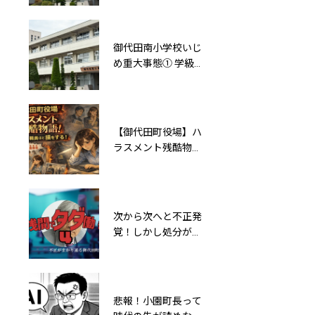
ウソ——岡部温樹校
と同じこと言ってる
長の「やるやる詐
ね
欺」対応
御代田南小学校いじ
“導入してから検
め重大事態① 学級崩
証”や“慣例で書類廃
壊を放置したことに
棄” 総務課長の言
よる二次被害と岡部
葉が示す御代田町役
温樹校長の「複合的
場の不正の影
違法性」
【御代田町役場】ハ
小園町長ありがと
ラスメント残酷物
う！あなたの口先だ
語！マジメな職員ほ
けの改革で御代田町
ど損をする！
は5年以内に破綻す
るとAIは言っている
次から次へと不正発
東大卒の首長はいか
覚！しかし処分が軽
がわしい!?パワハ
すぎる御代田町役場
ラ・虚偽・利益相反
【浅間でタダ働き
等、小園町長は泉房
04】
穂氏の劣化コピー
か？
悲報！小園町長って
自己プロモーション