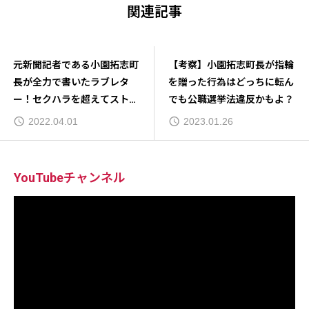
関連記事
元新聞記者である小園拓志町
【考察】小園拓志町長が指輪
長が全力で書いたラブレタ
を贈った行為はどっちに転ん
ー！セクハラを超えてストー
でも公職選挙法違反かもよ？
カーレベル？
2022.04.01
2023.01.26
YouTubeチャンネル
動
画
プ
レ
ー
ヤ
ー