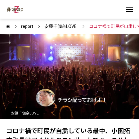
report
安藤千伽奈LOVE
コロナ禍で町民が自粛し
安藤千伽奈LOVE
コロナ禍で町民が自粛している最中、小園拓