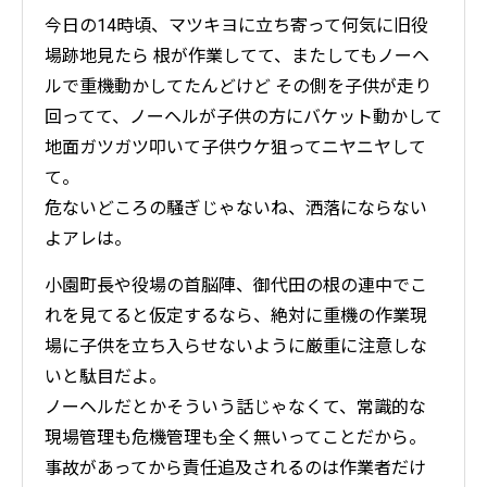
今日の14時頃、マツキヨに立ち寄って何気に旧役
場跡地見たら 根が作業してて、またしてもノーヘ
ルで重機動かしてたんどけど その側を子供が走り
回ってて、ノーヘルが子供の方にバケット動かして
地面ガツガツ叩いて子供ウケ狙ってニヤニヤして
て。
危ないどころの騒ぎじゃないね、洒落にならない
よアレは。
小園町長や役場の首脳陣、御代田の根の連中でこ
れを見てると仮定するなら、絶対に重機の作業現
場に子供を立ち入らせないように厳重に注意しな
いと駄目だよ。
ノーヘルだとかそういう話じゃなくて、常識的な
現場管理も危機管理も全く無いってことだから。
事故があってから責任追及されるのは作業者だけ