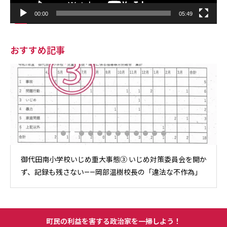
00:00
05:49
おすすめ記事
御代田南小学校いじめ重大事態② 繰り返された「見守り」
のウソ——岡部温樹校長の「やるやる詐欺」対応
町民の利益を害する政治家を一掃しよう！