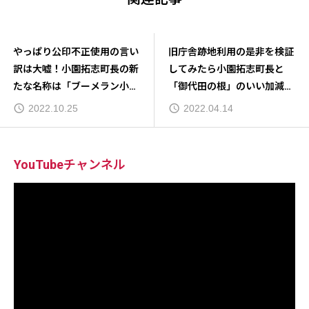
小園拓志町長と御代田の根
やっぱり公印不正使用の言い
（miyotanone）の癒着と公
訳は大嘘！小園拓志町長の新
文書偽造（公印不正使用）の
たな名称は「ブーメラン小
関係
園」
2022.09.11
2022.10.25
YouTubeチャンネル
動
画
プ
レ
ー
ヤ
ー