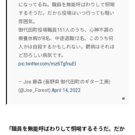
になってるね。職員を無能呼ばわりして恫喝
するそうだ。だから役場はいつ行っても暗い
雰囲気。
御代田町役場職員151人のうち、心神不調の
療養休暇が8名、中途退職12名。このうち何
人かは自殺するかもしれない。鬱病はそれほ
ど恐ろしい病気です。
pic.twitter.com/mz6TgfnuEI
— Joe 藤森 (長野県 御代田町のギター工房)
(@Joe_Forest)
April 14, 2022
「職員を無能呼ばわりして恫喝するそうだ。だか