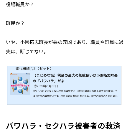
役場職員か？
町民か？
いや、小園拓志町長が悪の元凶であり、職員や町民に過
失は、断じてない。
御代田議会Z（ゼット）
【まじめな話】税金の最大の無駄使いは小園拓志町長
の「パワハラ」だよ
🕒️2023年1月30日
パワハラによる見えない税金の無駄使い一般的に町政における最大の失策は、や
はり税金の無駄使いです。税金は町が豊かになるため、町民の福祉のために最小
で最大の成果をあげなければならないと地方自治法にも記載されています。地方
自治法第２条 地方公共団体は、その事務を処理するにあたっては、 住民の福祉の
増進に努めるとともに、最少の経費で 最大の効果を挙げるようにしなければなら
ない。小園町政の税金の無駄使いに関しては、様々な疑惑含め多々ありますが、
最大の税金の無駄使いは「パワハラ・セクハラ」による被害です。こ...
パワハラ・セクハラ被害者の救済