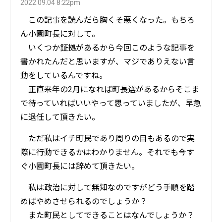
2022.09.04 8:22pm
この記事を読んだら胸くそ悪くなった。もちろ
ん小園町長に対して。
いくつか証拠があるから今回このような記事を
書かれたんだと思いますが、マジでありえない言
動をしているんですね。
正直来年の2月になれば町長選があるからそこま
で待っていればいいやって思っていましたが、早急
に退任して頂きたい。
ただ私はイチ町民であり周りの目もあるので実
際に行動できるかはわかりません。それでも今す
ぐ小園町長には辞めて頂きたい。
私は政治に対して無知なのですがどう手順を踏
めばやめさせられるのでしょうか？



また町民としてできることはなんでしょうか？
情報提供
議会Zの「X」
議会ZのYouTube