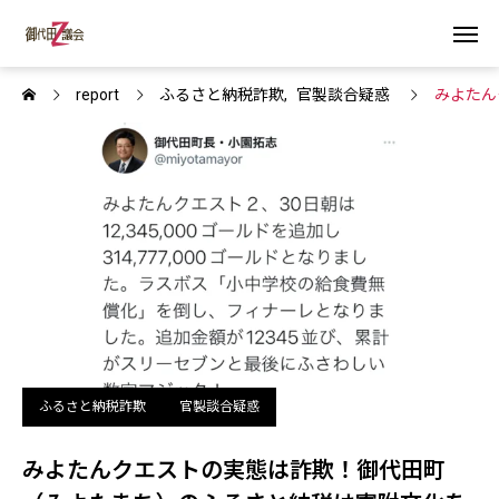
report
ふるさと納税詐欺
官製談合疑惑
みよたん
ふるさと納税詐欺
官製談合疑惑
みよたんクエストの実態は詐欺！御代田町