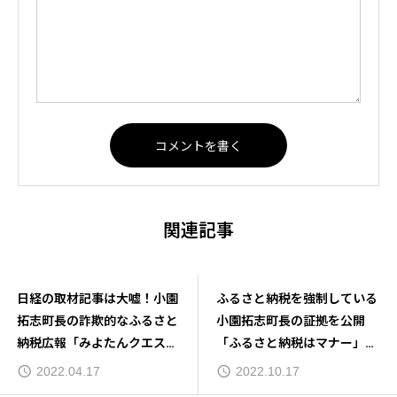
関連記事
また寄附詐欺！御代田町の小
日経の取材記事は大嘘！小園
園拓志町長は前澤友作氏に嘘
拓志町長の詐欺的なふるさと
をついてふるさと納税を騙し
納税広報「みよたんクエス
取っていた
ト」
2022.08.04
2022.04.17