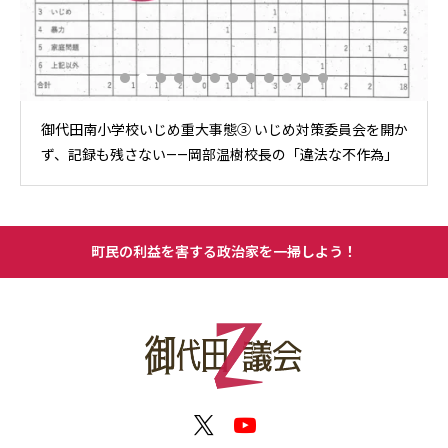
会を開か
御代田南小学校いじめ重大事態② 繰り返された「見守り
作為」
のウソ——岡部温樹校長の「やるやる詐欺」対応
町民の利益を害する政治家を一掃しよう！