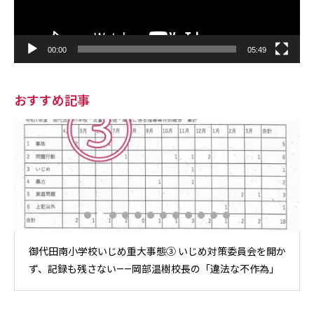
00:00
05:49
おすすめ記事
御代田南小学校いじめ重大事態③ いじめ対策委員会を開か
ず、記録も残さない——岡部温樹校長の「違法な不作為」