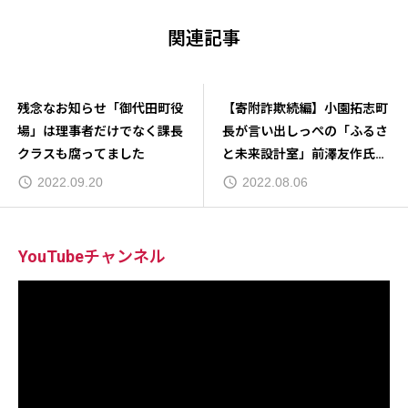
関連記事
残念なお知らせ「御代田町役
【寄附詐欺続編】小園拓志町
場」は理事者だけでなく課長
長が言い出しっぺの「ふるさ
クラスも腐ってました
と未来設計室」前澤友作氏か
ら売名NGが出ていた
2022.09.20
2022.08.06
YouTubeチャンネル
動
画
プ
レ
ー
ヤ
ー