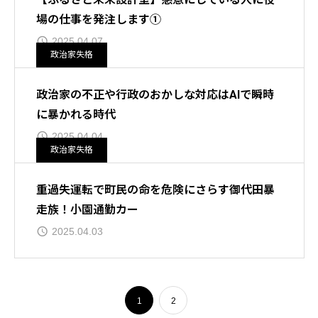
場の仕事を発注します①
2025.04.07
政治家失格
政治家の不正や行政のおかしな対応はAIで瞬時
に暴かれる時代
2025.04.04
政治家失格
重過失運転で町民の命を危険にさらす御代田暴
走族！小園通勤カー
2025.04.03
1
2